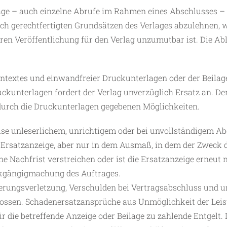
äge – auch einzelne Abrufe im Rahmen eines Abschlusses – 
ich gerechtfertigten Grundsätzen des Verlages abzulehnen, 
ren Veröffentlichung für den Verlag unzumutbar ist. Die A
entextes und einwandfreier Druckunterlagen oder der Beilage
kunterlagen fordert der Verlag unverzüglich Ersatz an. Der 
durch die Druckunterlagen gegebenen Möglichkeiten.
eise unleserlichem, unrichtigem oder bei unvollständigem A
rsatzanzeige, aber nur in dem Ausmaß, in dem der Zweck de
e Nachfrist verstreichen oder ist die Ersatzanzeige erneut 
kgängigmachung des Auftrages.
erungsverletzung, Verschulden bei Vertragsabschluss und u
lossen. Schadenersatzansprüche aus Unmöglichkeit der Leis
 die betreffende Anzeige oder Beilage zu zahlende Entgelt. D