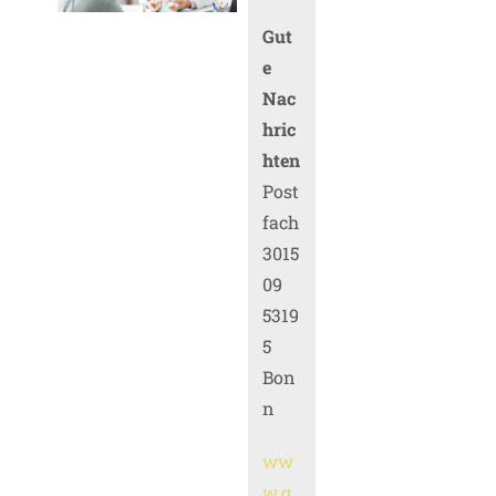
Gut
e
Nac
hric
hten
Post
fach
3015
09
5319
5
Bon
n
ww
w.g