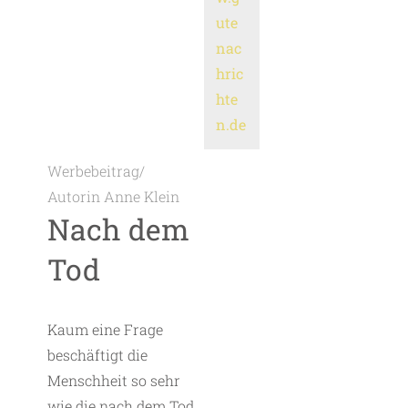
ute
nac
hric
hte
n.de
Werbebeitrag/
Autorin Anne Klein
Nach dem
Tod
Kaum eine Frage
beschäftigt die
Menschheit so sehr
wie die nach dem Tod.