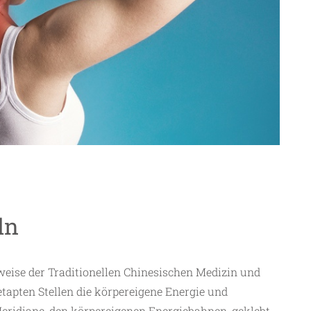
ln
eise der Traditionellen Chinesischen Medizin und
tapten Stellen die körpereigene Energie und
eridiane, den körpereigenen Energiebahnen, geklebt