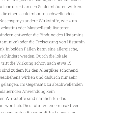
 welche direkt an den Schleimhäuten wirken.
 die einen schleimhautabschwellenden
-Nasensprays andere Wirkstoffe, wie zum
zelastin) oder Mastzellstabilisatoren
rhindern entweder die Bindung des Histamins
staminika) oder die Freisetzung von Histamin
). In beiden Fällen kann eine allergische,
verhindert werden. Durch die lokale
tritt die Wirkung schon nach etwa 15
 sind zudem für den Allergiker schonend,
 Geschehens wirken und dadurch nur sehr
n gelangen. Im Gegensatz zu abschwellenden
r andauernden Anwendung kein
n Wirkstoffe sind nämlich für das
twortlich. Dies führt zu einem reaktiven
sogenannten Rebound-Effekt), was eine