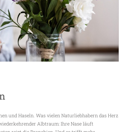
en
schen und Haseln. Was vielen Naturliebhabern das Herz
ch wiederkehrender Albtraum: Ihre Nase läuft
en reizt die Bronchien. Und es trifft mehr