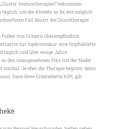
w. „Cluster-Immuntherapien“ bekommen
n täglich, um die Abwehr so fix wie möglich
schnellsten Fall dauert die Grundtherapie
die Pollen von Gräsern überempfindlich
ernative zur Injektionskur: eine Impftablette
rd täglich und über einige Jahre
so den unangenehmen Piks mit der Nadel
t normal. Je eher die Therapie beginnt, desto
son. Dass diese Grastablette hilft, gilt
theke
ie zum Beispiel Heuschnupfen, helfen neben