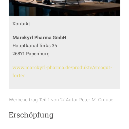
Kontakt
Marckyrl Pharma GmbH
Hauptkanal links 36
26871 Papenburg
www.marckyrl-pharma.de/produkte/emogut-
forte/
Werbebeitrag Teil 1 von 2/ Autor Peter M. Crause
Erschöpfung