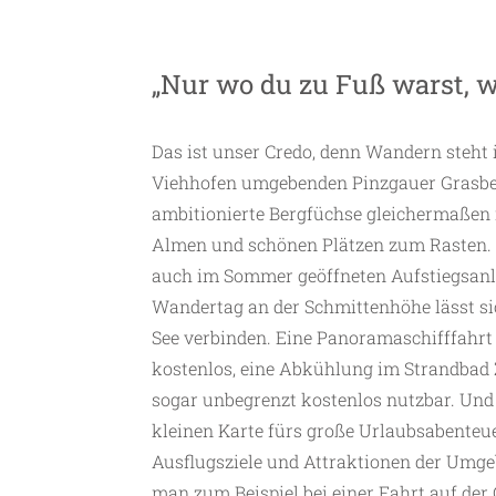
„Nur wo du zu Fuß warst, w
Das ist unser Credo, denn Wandern steht 
Viehhofen umgebenden Pinzgauer Grasb
ambitionierte Bergfüchse gleichermaßen 
Almen und schönen Plätzen zum Rasten. 
auch im Sommer geöffneten Aufstiegsanla
Wandertag an der Schmittenhöhe lässt sic
See verbinden. Eine Panoramaschifffahrt
kostenlos, eine Abkühlung im Strandbad 
sogar unbegrenzt kostenlos nutzbar. Und d
kleinen Karte fürs große Urlaubsabenteuer
Ausflugsziele und Attraktionen der Umge
man zum Beispiel bei einer Fahrt auf de