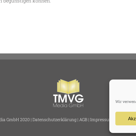
n begünstigen können.
Wir verwend
Akz
ia GmbH 2020 |
Datenschutzerklärung
|
AGB
|
Impressum
|
Haftungsa