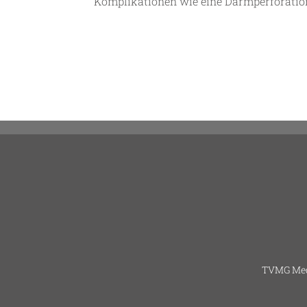
Komplikationen wie eine Darmperforatio
TVMG Med