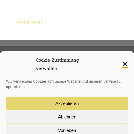
Weiterlesen
Cookie-Zustimmung
verwalten
Wir verwenden Cookies, um unsere Website und unseren Service zu
optimieren.
Akzeptieren
Ablehnen
TVMG Media GmbH 2020 |
Datenschutzerklärung
|
AGB
|
Impressum
|
Haftungsausschluss
Vorlieben